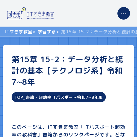
ITすきま教室
学習する
第15章 15-2：データ分析と統計
サイトの使い方
第15章 15-2：データ分析と統
コンテンツ案内
計の基本【テクノロジ系】令和
7~8年
学習する
ITパスポート
TOP_書籍・超効率ITパスポート令和7~8年版
基本情報技術者試験
高等学校 情報科
このページは、ITすきま教室「ITパスポート超効
率の教科書」
書籍からのリンクページ
です。どな
プロフィール