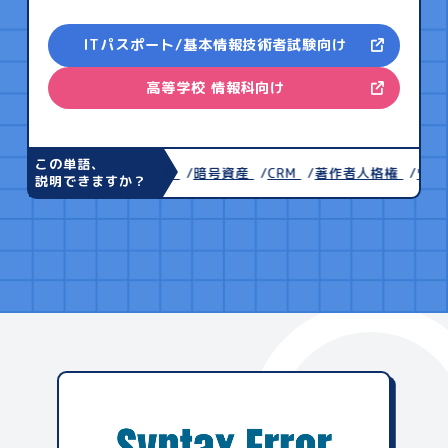
ITパスポート/基本情報技術者試験向け
高等学校 情報科向け
この単語、
情報資産
盗聴
暗号資産
CRM
著作者人格権
ワンタ
説明できますか？