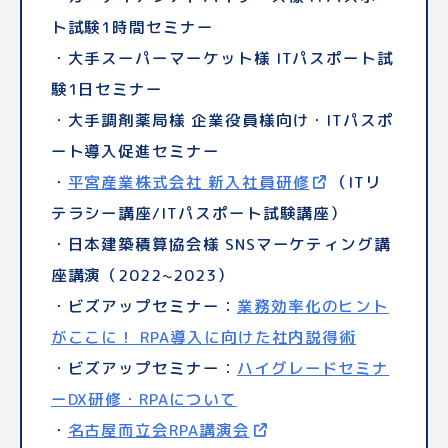
・Microsoft x ユースフル 様
古屋 総合司会
・
ITパスポート一問一答 (東進ブックス 一問
Azure IoT
ト試験1時間セミナー
社）
Central入門バイブル
・
一答)
日本ロレアル様グリーンサイエンス2021
・大手スーパーマーケット様 ITパスポート試
・デジタルレイバーグランプリ2023 外部審
・
司会
・
札幌国際大学 ITパスポート試験導入講座
渡辺の情報Ⅰをはじめからていねいに (東
験1日セミナー
査員
・ALIBABA CLOUD WEB3 SUMMIT 総合司会
進ブックス 実力講師)
・大手調剤薬局様 企業役員様向け・ITパスポ
・トップシック「AIとエンジニアの未来」進
・White株式会社 DX/ITリテラシー講師
・KT-NETフェスタ DX
・
東進 共通テスト実戦問題集 情報Ⅰ (東進ブ
Expo総合司会
ート導入促進セミナー
行MC
・Boxil DXセミナー講師（ITパスポート試
（2022~2023）
ックス 大学受験)2024受験版
・
・HONDA N-ONE Girl’s
平宮産業株式会社 新入社員研修
（ITリ
験）
・JASPA 全国ソフトウェア協同組合連合会イ
テラシー講座/ITパスポート試験講座）
・
YM交通様WEBサイト広告モデル
：
画像
・スキルアップAI ITパスポート講師
ベント司会 2023
・日曜日の初耳学 2025年7月6日放送：東
・日本建築積算協会様 SNSマーケティング講
1
/
画像2
・ITEC 社会人向け情報学講師
・JASPA 全国ソフトウェア協同組合連合会
進ハイスクール夏の熱血授業『情報』
座講演（2022~2023）
・
BizRobo! アワード スペシャル推進部門賞
・ロゴスウェア ITパスポート講座監修
賀詞交歓会司会（2022~2023）
・フジテレビ ネプリーグ 2025年6月23日
・ビズアップセミナー：
業務効率化のヒント
・キッズウィークエンド 小学生からはじめる
・次世代火力発電Expo2022
放送
IHI様 ナレータ
がここに！ RPA導入に向けた社内説得術
マーケティング講座（公認・定期講演）
ー
・美人百花 2020年7月号：いま取りたい資
・ビズアップセミナー：
ハイグレードセミナ
・キッズウィークエンド YouTuberのなり方
・第一回グリーンファクトリーExpo
格とは？ITパスポート試験を解説
IHI様ナ
ーDX研修・RPAについて
講座（公認・定期講演）
レーター
・GetNavi web 掲載：
資格勉強もYouTubeで
・
名古屋而立会RPA講演会