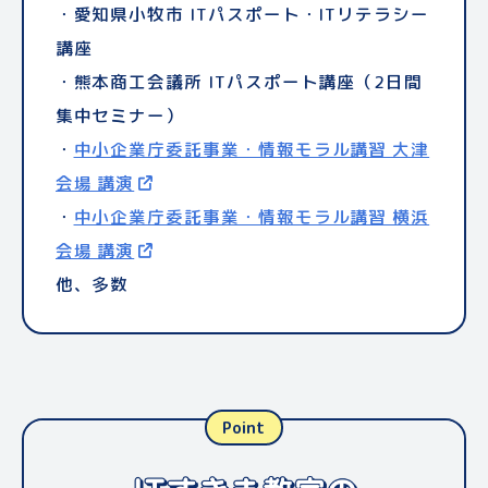
・キッズウィークエンド 小学生向けScratch
・CEATEC2022：
する時代に「IT系資格チャンネル」が次世代
NEDO 国立研究開発法人 新
・愛知県小牧市 ITパスポート・ITリテラシー
講座（プログラミング検定様コラボ）
エネルギー・産業技術総合開発機構
YouTuberにピックされたワケ
講座
・ジェイキャリアスクール ITパスポート定期
・外資系製薬会社様
（GetNavi web掲載記事が
期初キックオフ 司会
LINE News
・熊本商工会議所 ITパスポート講座（2日間
講演
・CSPI Expo
/
Yahoo!News
住友建機様 ナレーター
でもPickUpされまし
集中セミナー）
・ジェイキャリアスクール 基本情報技術者試
・建設DX展2021~2023 協栄産業様 MC
た！）
・
中小企業庁委託事業・情報モラル講習 大津
験 定期講演
・JAPAN DIYショー 主催ブース司会
・マイナビニュース Tech+：
資格系
会場 講演
・公社・ 建築積算協会 BSIJ情報委員会シン
YouTube「ITすきま教室」ペルソナは社会人
・
中小企業庁委託事業・情報モラル講習 横浜
ポジウム 司会
1年目の自分
会場 講演
・プライベートイベント
・U29 -juniku-：
開始1年でチャンネル登録
アイジー工業様MC
他、多数
数1万人を突破！複業YouTuber・渡辺さきの
・Rike Girls Collection 2019 司会進行
マーケティング手法
・
・AbemaTV「日村が行く」
Rike Girls Collection 2016 司会進行
・
・AbemaTV「Wの悲喜劇〜日本一過激なオン
東京モーターショー2013
Point
ナのニュース〜」
・
BizRobo! eラーニングが11月1日リニュー