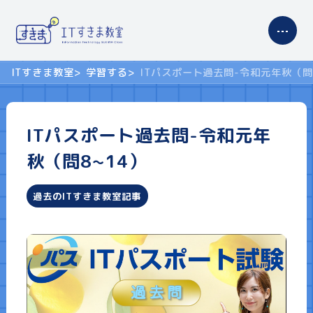
ITすきま教室
学習する
ITパスポート過去問-令和元年秋（問
サイトの使い方
ITパスポート過去問-令和元年
コンテンツ案内
秋（問8~14）
学習する
過去のITすきま教室記事
ITパスポート
基本情報技術者試験
高等学校 情報科
プロフィール