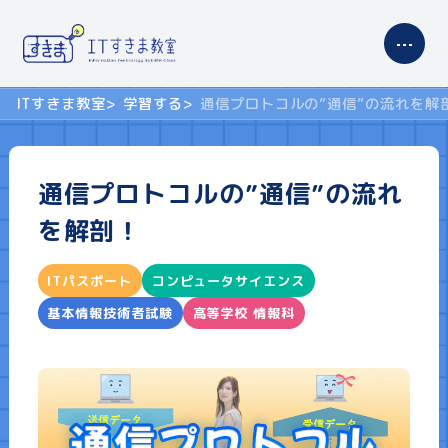
ITすきま教室
学習する
通信プロトコルの”通信”の流れを解
サイトの使い方
通信プロトコルの”通信”の流れ
コンテンツ案内
を解剖！
学習する
ITパスポート
コンピュータサイエンス
基本情報技術者試験
高等学校 情報科
ITパスポート
基本情報技術者試験
高等学校 情報科
プロフィール