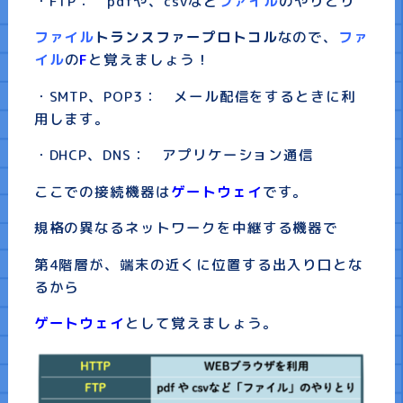
・FTP： pdfや、csvなど
ファイル
のやりとり
ファイル
トランスファープロトコル
なので、
ファ
イル
の
F
と覚えましょう！
・SMTP、POP3： メール配信をするときに利
用します。
・DHCP、DNS： アプリケーション通信
ここでの接続機器は
ゲートウェイ
です。
規格の異なるネットワークを中継する機器で
第4階層が、端末の近くに位置する出入り口とな
るから
ゲートウェイ
として覚えましょう。