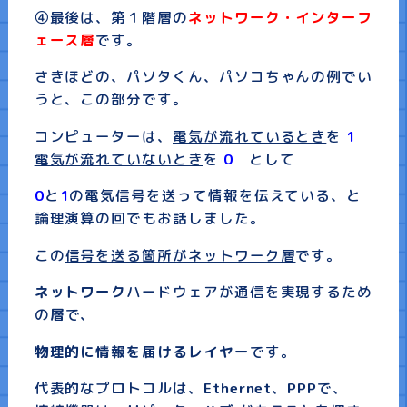
④最後は、第１階層の
ネットワーク・インターフ
ェース層
です。
さきほどの、パソタくん、パソコちゃんの例でい
うと、この部分です。
コンピューターは、
電気が流れているとき
を
1
電気が流れていないとき
を
0
として
0
と
1
の電気信号を送って情報を伝えている、と
論理演算の回でもお話しました。
この
信号を送る箇所がネットワーク層
です。
ネットワーク
ハードウェアが通信を実現するため
の
層
で、
物理的に情報を届けるレイヤー
です。
代表的なプロトコルは、
Ethernet
、
PPP
で、