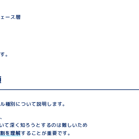
ェース層
す。
類
ル種別について説明します。
は、
について深く知ろうとするのは難しいため
割を理解
することが重要です。