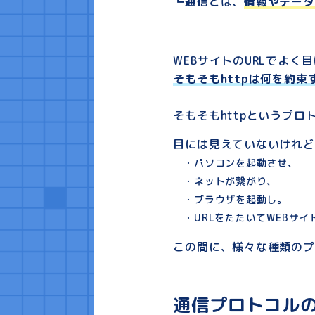
┗通信
とは、
情報やデータ
WEBサイトのURLでよく
そもそも
http
は何を約束
そもそもhttpというプ
目には見えていないけれど
・パソコンを起動させ、
・ネットが繋がり、
・ブラウザを起動し。
・URLをたたいてWEBサイ
この間に、様々な種類のプ
通信プロトコル