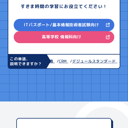
すきま時間の学習にお役立てください！
ITパスポート/基本情報技術者試験向け
高等学校 情報科向け
この単語、
アップセル
プル戦略
CRM
デジュールスタンダード
OSI
説明できますか？